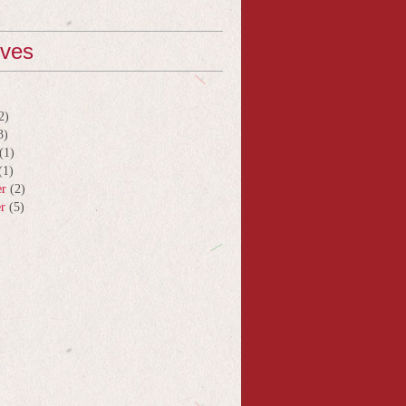
ives
2)
3)
(1)
(1)
er
(2)
er
(5)