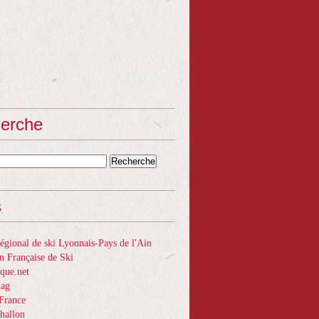
erche
s
gional de ski Lyonnais-Pays de l'Ain
n Française de Ski
que.net
Mag
France
hallon