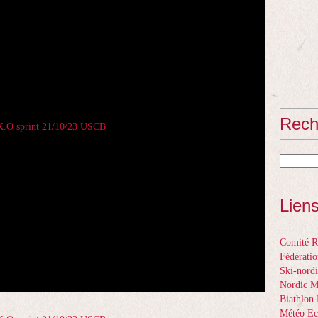
Rech
Lien
Comité Ré
Fédératio
Ski-nordi
Nordic 
Biathlon 
Météo Ec