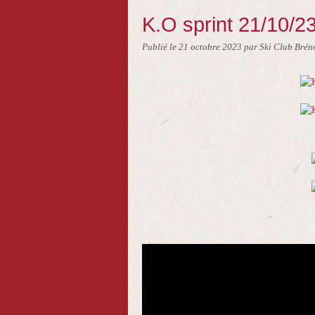
K.O sprint 21/10/
Publié le
21 octobre 2023
par Ski Club Brén