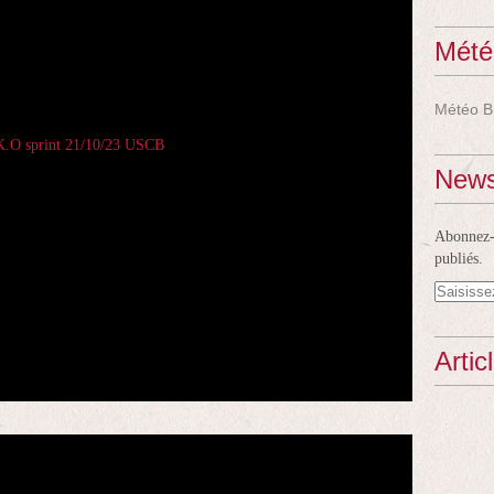
Mété
Météo B
News
Abonnez-v
publiés.
Artic