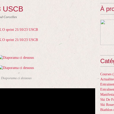
23 USCB
À pr
od Corcelles
Caté
Courses
(
Diaporama ci dessous
Actualite
Entrainem
Entraîne
Manifesta
Ski De F
Ski Roue
Biathlon