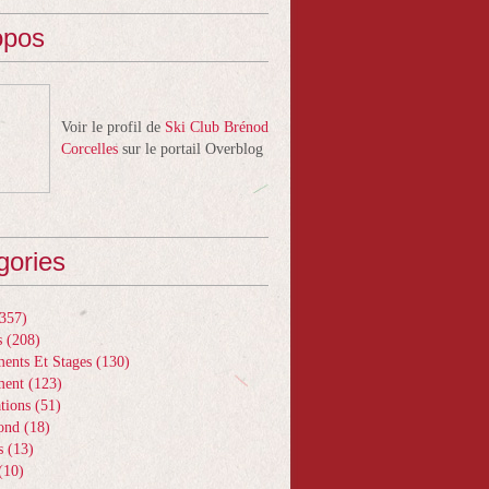
opos
Voir le profil de
Ski Club Brénod
Corcelles
sur le portail Overblog
gories
357)
s
(208)
ents Et Stages
(130)
ment
(123)
tions
(51)
ond
(18)
s
(13)
(10)