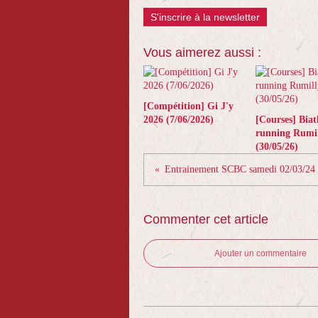
S'inscrire à la newsletter
Vous aimerez aussi :
[Compétition] Gi J'y
2026 (7/06/2026)
[Courses] Biat
running Rumil
(30/05/26)
Entrainement SCBC samedi 02/03/24
Commenter cet article
Ajouter un commentaire