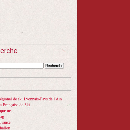
erche
s
gional de ski Lyonnais-Pays de l'Ain
n Française de Ski
que.net
Mag
France
hallon