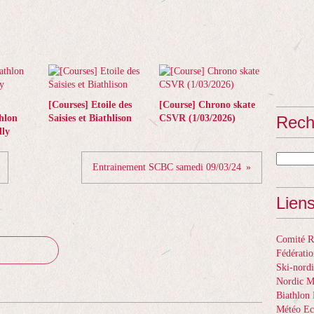
[Courses] Etoile des
[Course] Chrono skate
hlon
Saisies et Biathlison
CSVR (1/03/2026)
Rech
ly
Entrainement SCBC samedi 09/03/24
Lien
Comité Ré
Fédératio
Ski-nordi
Nordic 
Biathlon 
Météo Ec