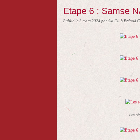
Etape 6 : Samse Na
Publié le
3 mars 2024
par Ski Club Brénod C
Les ré