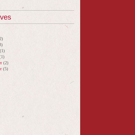
ives
2)
3)
(1)
(1)
er
(2)
er
(5)