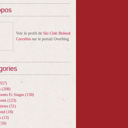
opos
Voir le profil de
Ski Club Brénod
Corcelles
sur le portail Overblog
gories
357)
s
(208)
ents Et Stages
(130)
ment
(123)
tions
(51)
ond
(18)
s
(13)
(10)