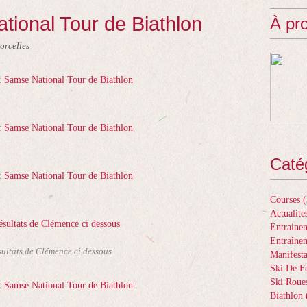
tional Tour de Biathlon
À pr
orcelles
Caté
Courses
(
Actualite
Entrainem
Entraîne
sultats de Clémence ci dessous
Manifesta
Ski De F
Ski Roue
Biathlon