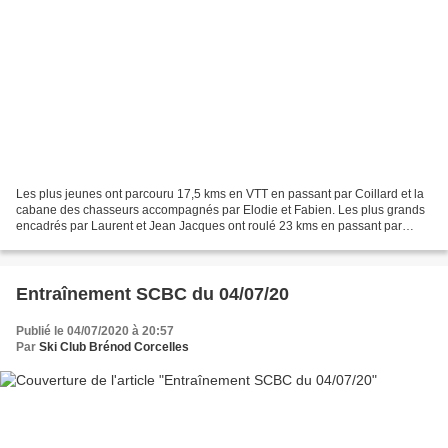
Les plus jeunes ont parcouru 17,5 kms en VTT en passant par Coillard et la
cabane des chasseurs accompagnés par Elodie et Fabien. Les plus grands
encadrés par Laurent et Jean Jacques ont roulé 23 kms en passant par
Belleroche et les pistes de ski de Lachat....
Entraînement SCBC du 04/07/20
Publié le 04/07/2020 à 20:57
Par
Ski Club Brénod Corcelles