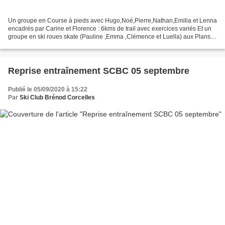
Un groupe en Course à pieds avec Hugo,Noé,Pierre,Nathan,Emilia et Lenna
encadrés par Carine et Florence : 6kms de trail avec exercices variés Et un
groupe en ski roues skate (Pauline ,Emma ,Clémence et Luella) aux Plans
d'Hotonnes avec Laurent et Fab...
Reprise entraînement SCBC 05 septembre
Publié le 05/09/2020 à 15:22
Par
Ski Club Brénod Corcelles