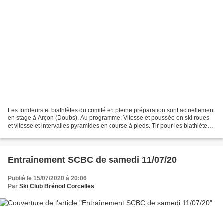
Les fondeurs et biathlètes du comité en pleine préparation sont actuellement
en stage à Arçon (Doubs). Au programme: Vitesse et poussée en ski roues
et vitesse et intervalles pyramides en course à pieds. Tir pour les biathlètes
et Baignade pour se détendre....
Entraînement SCBC de samedi 11/07/20
Publié le 15/07/2020 à 20:06
Par
Ski Club Brénod Corcelles