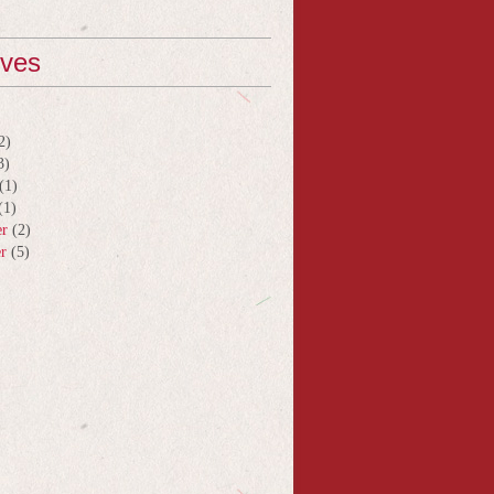
ives
2)
3)
(1)
(1)
er
(2)
er
(5)