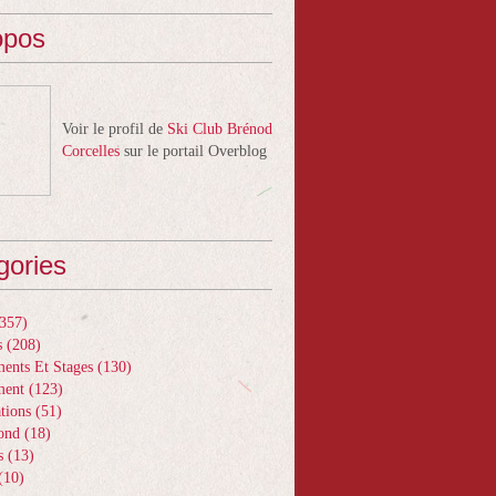
opos
Voir le profil de
Ski Club Brénod
Corcelles
sur le portail Overblog
gories
357)
s
(208)
ents Et Stages
(130)
ment
(123)
tions
(51)
ond
(18)
s
(13)
(10)