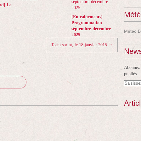
od] Le
Mété
[Entrainements]
Programmation
septembre-décembre
Météo B
2025
Team sprint, le 18 janvier 2015.
News
Abonnez-v
publiés.
Artic