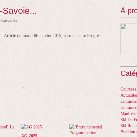
Savoie...
À pr
 Corcelles
Article du mardi 06 janvier 2015, paru dans Le Progrès.
Caté
Courses
(
Actualite
Entrainem
Entraîne
Manifesta
Ski De F
Ski Roue
Biathlon
AG 2025