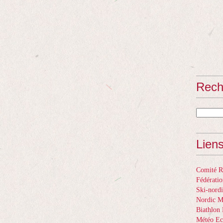
Rech
Lien
Comité Ré
Fédératio
Ski-nordi
Nordic 
Biathlon 
Météo Ec