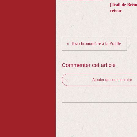
[Trail de Brén
retour
Test chronométré à la Praille.
Commenter cet article
Ajouter un commentaire