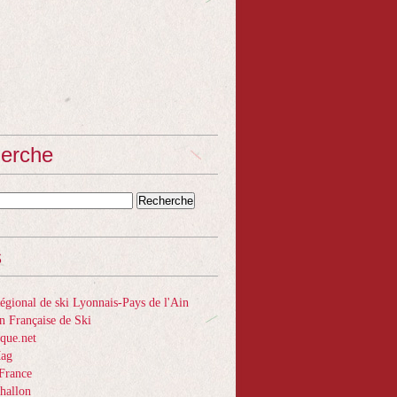
erche
s
gional de ski Lyonnais-Pays de l'Ain
n Française de Ski
que.net
Mag
France
hallon