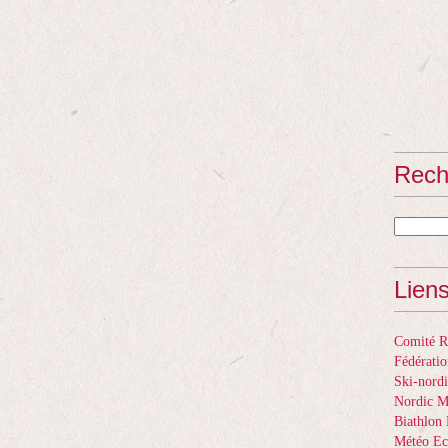
Rech
Lien
Comité Ré
Fédératio
Ski-nordi
Nordic 
Biathlon 
Météo Ec