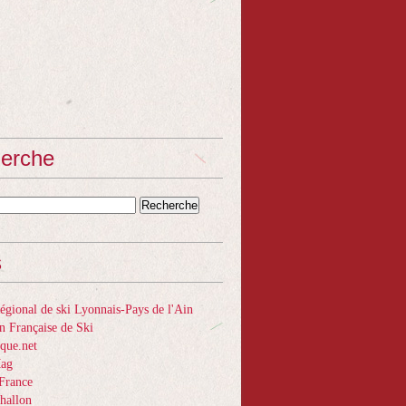
erche
s
gional de ski Lyonnais-Pays de l'Ain
n Française de Ski
que.net
Mag
France
hallon