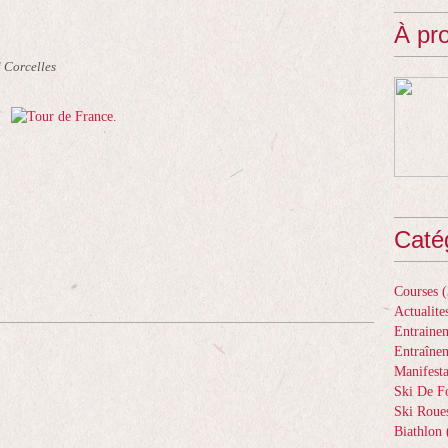
À pr
 Corcelles
Caté
Courses
(
Actualite
Entrainem
Entraîne
Manifesta
Ski De F
Ski Roue
Biathlon