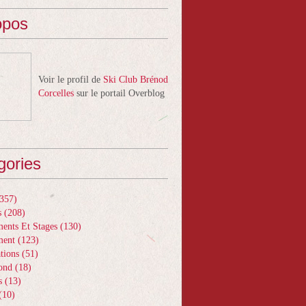
opos
Voir le profil de
Ski Club Brénod
Corcelles
sur le portail Overblog
gories
357)
s
(208)
ents Et Stages
(130)
ment
(123)
tions
(51)
ond
(18)
s
(13)
(10)