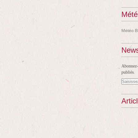
Mété
Météo B
News
Abonnez-v
publiés.
Artic