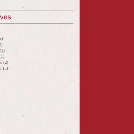
ives
2)
3)
(1)
(1)
er
(2)
er
(5)