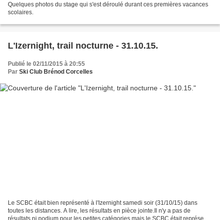
Quelques photos du stage qui s'est déroulé durant ces premières vacances
scolaires.
L'Izernight, trail nocturne - 31.10.15.
Publié le 02/11/2015 à 20:55
Par
Ski Club Brénod Corcelles
Le SCBC était bien représenté à l'Izernight samedi soir (31/10/15) dans
toutes les distances. A lire, les résultats en pièce jointe.Il n'y a pas de
résultats ni podium pour les petites catégories mais le SCBC était représenté