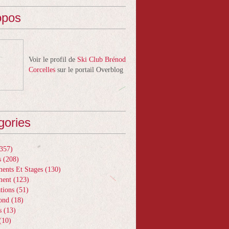
opos
Voir le profil de
Ski Club Brénod
Corcelles
sur le portail Overblog
gories
357)
s
(208)
ents Et Stages
(130)
ment
(123)
tions
(51)
ond
(18)
s
(13)
(10)