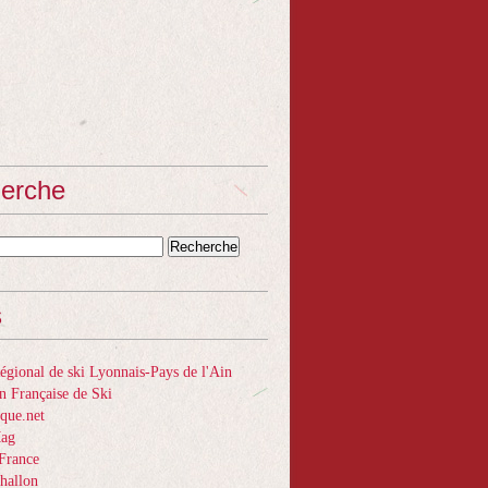
erche
s
gional de ski Lyonnais-Pays de l'Ain
n Française de Ski
que.net
Mag
France
hallon