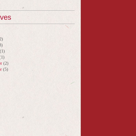
ives
2)
3)
(1)
(1)
er
(2)
er
(5)