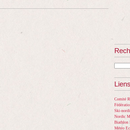
Rech
Lien
Comité Ré
Fédératio
Ski-nordi
Nordic 
Biathlon 
Météo Ec