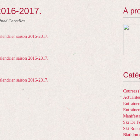
2016-2017.
À pr
énod Corcelles
Caté
Courses
(
Actualite
Entrainem
Entraîne
Manifesta
Ski De F
Ski Roue
Biathlon