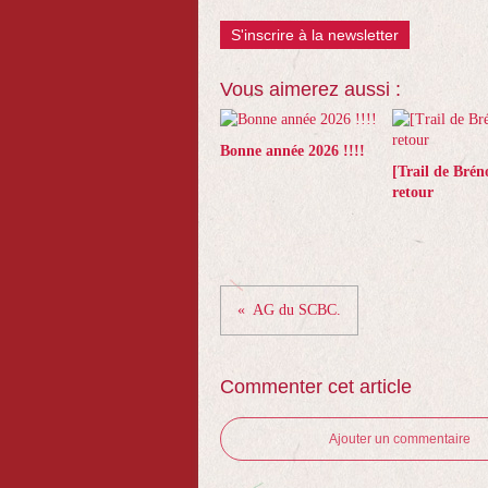
S'inscrire à la newsletter
Vous aimerez aussi :
Bonne année 2026 !!!!
[Trail de Brén
retour
AG du SCBC.
Commenter cet article
Ajouter un commentaire