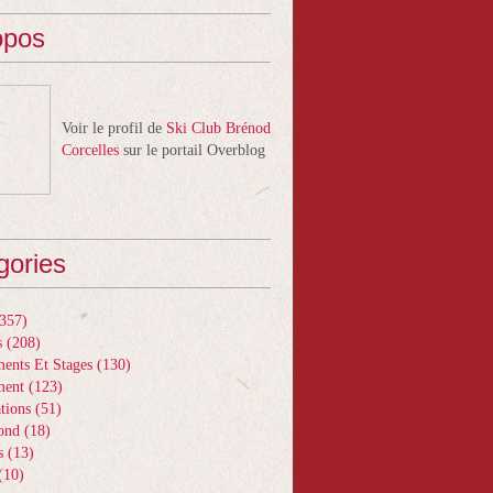
opos
Voir le profil de
Ski Club Brénod
Corcelles
sur le portail Overblog
gories
357)
s
(208)
ents Et Stages
(130)
ment
(123)
tions
(51)
ond
(18)
s
(13)
(10)