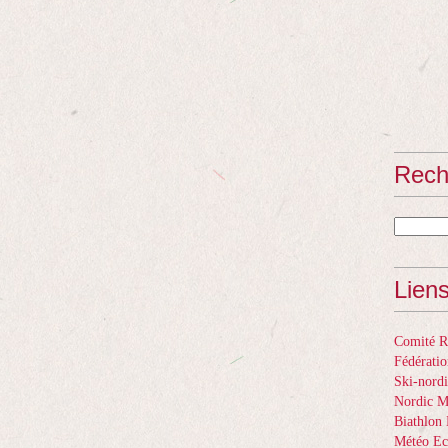
Rech
Lien
Comité Ré
Fédératio
Ski-nordi
Nordic 
Biathlon 
Météo Ec