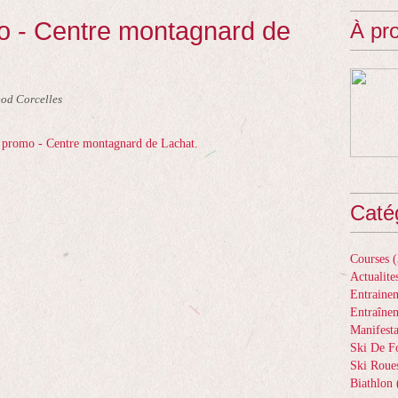
mo - Centre montagnard de
À pr
nod Corcelles
Caté
Courses
(
Actualite
Entrainem
Entraîne
Manifesta
Ski De F
Ski Roue
Biathlon