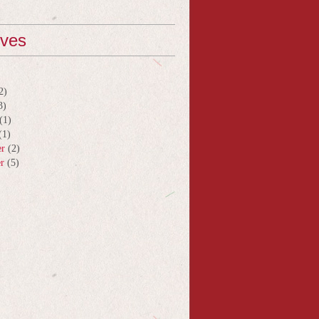
ives
2)
3)
(1)
(1)
er
(2)
er
(5)