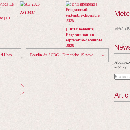
Mété
AG 2025
od] Le
Météo B
[Entrainements]
Programmation
septembre-décembre
News
2025
Résultats mass start ski-roues au Plans d'Hotonnes.
Boudin du SCBC - Dimanche 19 novembre.
Abonnez-v
publiés.
Artic