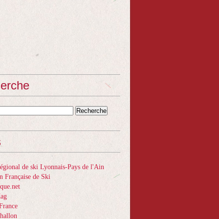
erche
s
gional de ski Lyonnais-Pays de l'Ain
n Française de Ski
que.net
Mag
France
hallon