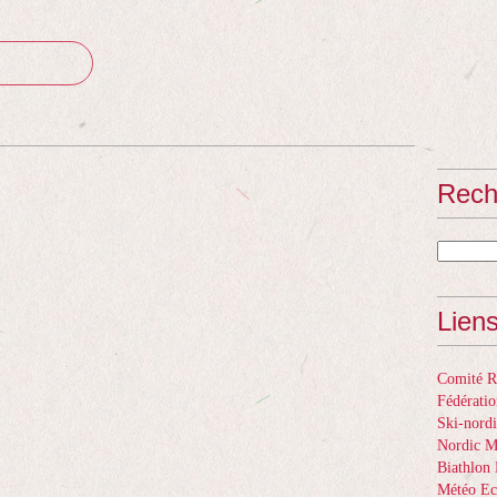
Rech
Lien
Comité Ré
Fédératio
Ski-nordi
Nordic 
Biathlon 
Météo Ec