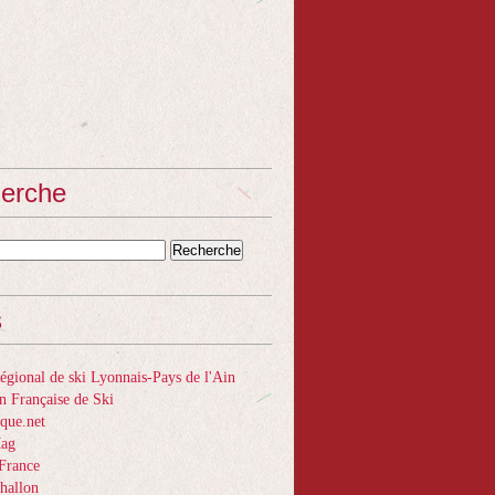
erche
s
gional de ski Lyonnais-Pays de l'Ain
n Française de Ski
que.net
Mag
France
hallon