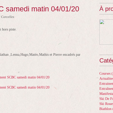
 samedi matin 04/01/20
À pr
 Corcelles
 hors piste.
Nathan ,Lenna,Hugo,Matéo,Mathis et Pierre encadrés par
Caté
Courses
(
Actualite
Entrainem
Entraîne
Manifesta
Ski De F
Ski Roue
Biathlon