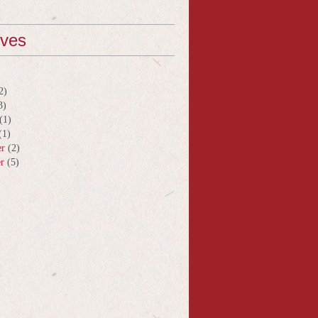
ives
2)
3)
(1)
(1)
er
(2)
er
(5)