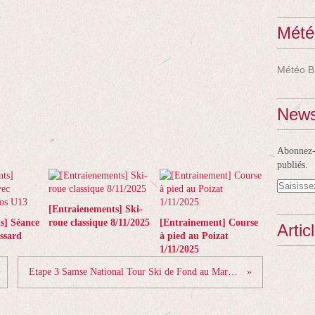
Mété
Météo B
News
Abonnez-v
publiés.
[Entraienements] Ski-
s] Séance
roue classique 8/11/2025
[Entrainement] Course
Artic
assard
à pied au Poizat
1/11/2025
Etape 3 Samse National Tour Ski de Fond au Markstein le 11 et 12 janvier 2020