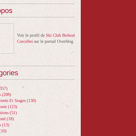
opos
Voir le profil de
Ski Club Brénod
Corcelles
sur le portail Overblog
gories
357)
s
(208)
ents Et Stages
(130)
ment
(123)
tions
(51)
ond
(18)
s
(13)
(10)