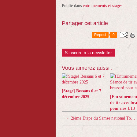
Publié dans
entrainements et stages
Partager cet article
Repost
0
S'inscrire à la newsletter
Vous aimerez aussi :
[Stage] Bessans 6 et 7
décembre 2025
[Entrainement
de tir avec br
pour nos U13
2ième Etape du Samse national Tour Biathlon à Bessans