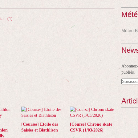
Mété
at- (1)
Météo B
News
Abonnez-v
publiés.
Artic
[Courses] Etoile des
[Course] Chrono skate
hlon
Saisies et Biathlison
CSVR (1/03/2026)
ly