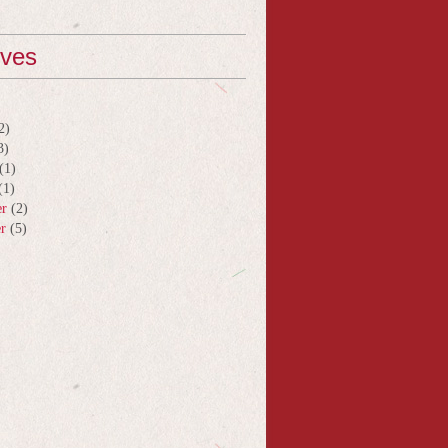
ives
2)
3)
(1)
(1)
er
(2)
er
(5)