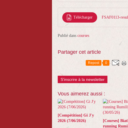
Télécharger
FSAF0113-result
Publié dans
courses
Partager cet article
Repost
0
S'inscrire à la newsletter
Vous aimerez aussi :
[Compétition] Gi J'y
2026 (7/06/2026)
[Courses] Biat
running Rumil