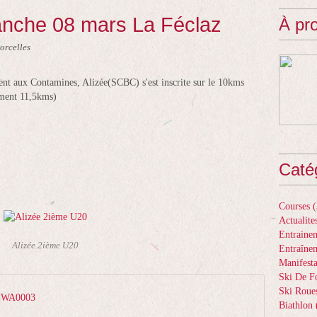
nche 08 mars La Féclaz
À pr
orcelles
nt aux Contamines, Alizée(SCBC) s'est inscrite sur le 10kms
ement 11,5kms)
!
Caté
Courses
(
Actualite
Entrainem
Alizée 2ième U20
Entraîne
Manifesta
Ski De F
Ski Roue
-WA0003
Biathlon