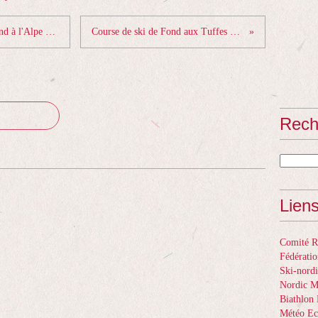
Finale Samse National Tour ski de Fond à l'Alpe d'huez le 07 et 08 mars
Course de ski de Fond aux Tuffes dimanche 08 mars
Rech
Lien
Comité Ré
Fédératio
Ski-nordi
Nordic 
Biathlon 
Météo Ec