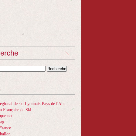
erche
s
gional de ski Lyonnais-Pays de l'Ain
n Française de Ski
que.net
Mag
France
hallon