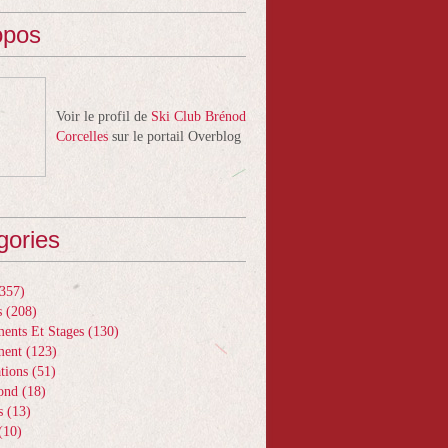
opos
Voir le profil de
Ski Club Brénod
Corcelles
sur le portail Overblog
gories
357)
s
(208)
ents Et Stages
(130)
ment
(123)
tions
(51)
ond
(18)
s
(13)
(10)