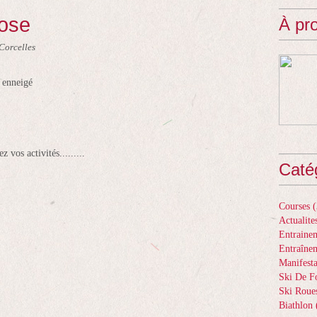
lose
À pr
Corcelles
r enneigé
 vos activités.........
Caté
Courses
(
Actualite
Entrainem
Entraîne
Manifesta
Ski De F
Ski Roue
Biathlon