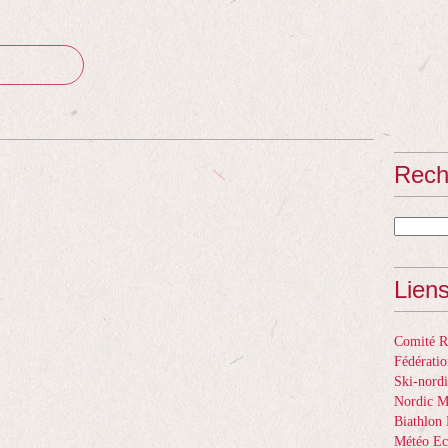
Rech
Lien
Comité Ré
Fédératio
Ski-nordi
Nordic 
Biathlon 
Météo Ec