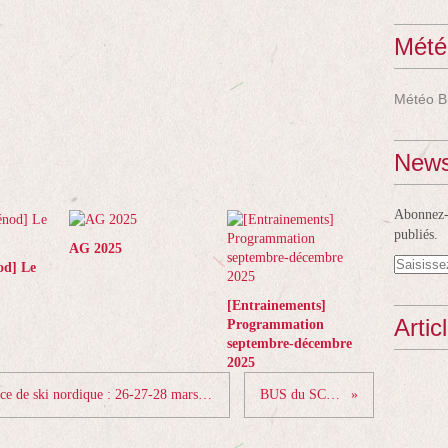
Mété
Météo B
News
Abonnez-v
publiés.
AG 2025
od] Le
[Entrainements]
Artic
Programmation
septembre-décembre
2025
Programme des championnats de France de ski nordique : 26-27-28 mars 21
BUS du SCBC