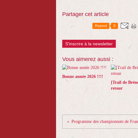
Partager cet article
Repost
0
S'inscrire à la newsletter
Vous aimerez aussi :
Bonne année 2026 !!!!
[Trail de Brén
retour