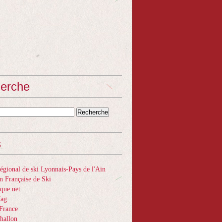
erche
s
gional de ski Lyonnais-Pays de l'Ain
n Française de Ski
que.net
Mag
France
hallon