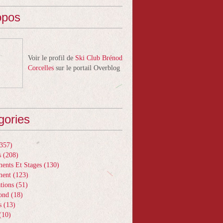
opos
Voir le profil de
Ski Club Brénod
Corcelles
sur le portail Overblog
gories
357)
s
(208)
ents Et Stages
(130)
ment
(123)
tions
(51)
ond
(18)
s
(13)
(10)