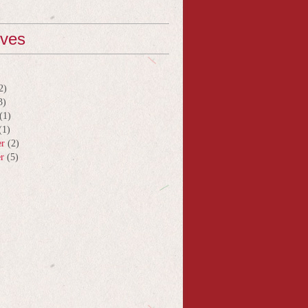
ives
2)
3)
(1)
(1)
er
(2)
er
(5)