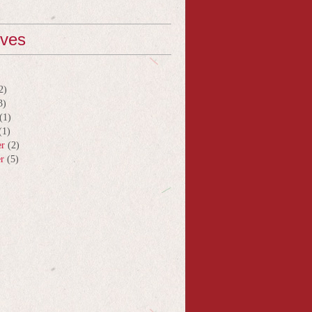
ives
2)
3)
(1)
(1)
er
(2)
er
(5)