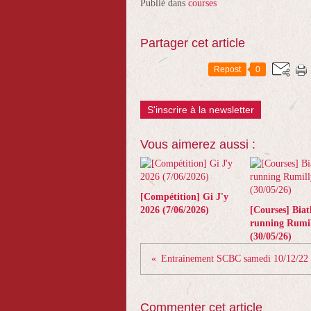
Publié dans
courses
Partager cet article
Repost
0
S'inscrire à la newsletter
Vous aimerez aussi :
[Compétition] Gi J'y
2026 (7/06/2026)
[Courses] Biat
running Rumil
(30/05/26)
Entrainement SCBC samedi 10/12/22
Commenter cet article