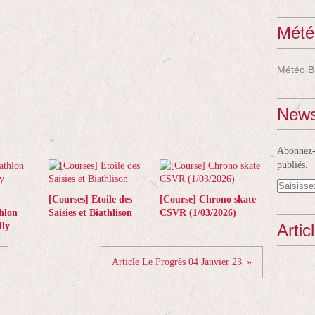
Mété
Météo B
News
Abonnez-v
publiés.
[Courses] Etoile des
[Course] Chrono skate
hlon
Saisies et Biathlison
CSVR (1/03/2026)
ly
Artic
Article Le Progrès 04 Janvier 23