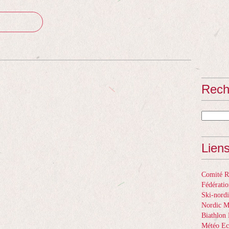
Rech
Lien
Comité Ré
Fédératio
Ski-nordi
Nordic 
Biathlon 
Météo Ec