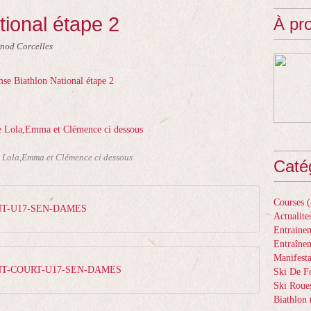
ional étape 2
À pr
énod Corcelles
e Lola,Emma et Clémence ci dessous
Caté
Courses
(
RINT-U17-SEN-DAMES
Actualite
Entrainem
Entraîne
Manifesta
RINT-COURT-U17-SEN-DAMES
Ski De F
Ski Roue
Biathlon