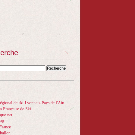
erche
s
gional de ski Lyonnais-Pays de l'Ain
n Française de Ski
que.net
Mag
France
hallon