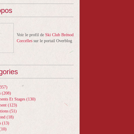
opos
Voir le profil de
Ski Club Brénod
Corcelles
sur le portail Overblog
gories
357)
s
(208)
ents Et Stages
(130)
ment
(123)
tions
(51)
ond
(18)
s
(13)
(10)