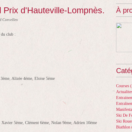
 Prix d'Hauteville-Lompnès.
À pr
d Corcelles
 du club :
Caté
 3ème, Alizée 4ème, Eloise 5ème
Courses
(
Actualite
Entrainem
Entraîne
Manifesta
Ski De F
Ski Roue
, Xavier 5ème, Clément 6ème, Nolan 9ème, Adrien 10ème
Biathlon