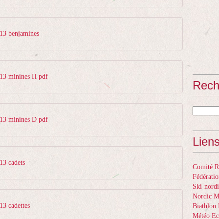
013 benjamines
013 minines H pdf
Rech
013 minines D pdf
Lien
13 cadets
Comité Ré
Fédératio
Ski-nordi
Nordic 
13 cadettes
Biathlon 
Météo Ec