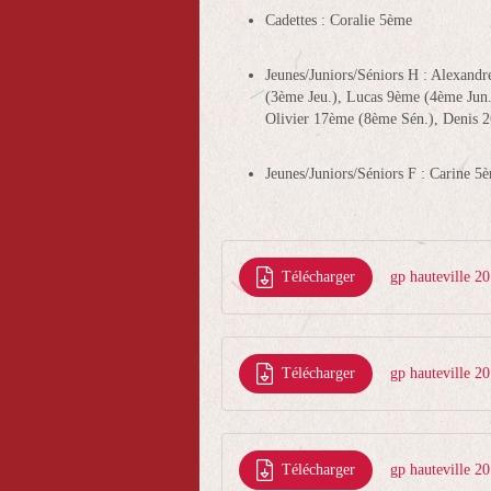
Cadettes : Coralie 5ème
Jeunes/Juniors/Séniors H : Alexan
(3ème Jeu.), Lucas 9ème (4ème Jun
Olivier 17ème (8ème Sén.), Denis 
Jeunes/Juniors/Séniors F : Carine 5
Télécharger
gp hauteville 2
Télécharger
gp hauteville 2
Télécharger
gp hauteville 2