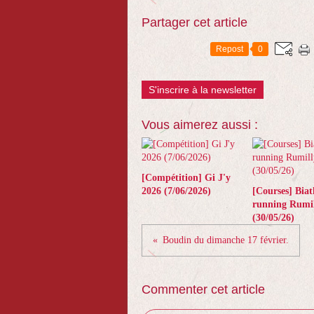
Partager cet article
Repost
0
S'inscrire à la newsletter
Vous aimerez aussi :
[Compétition] Gi J'y
2026 (7/06/2026)
[Courses] Biat
running Rumil
(30/05/26)
Boudin du dimanche 17 février.
Commenter cet article