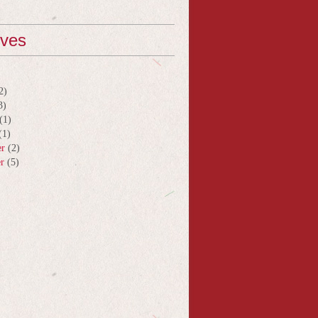
ives
2)
3)
(1)
(1)
er
(2)
er
(5)