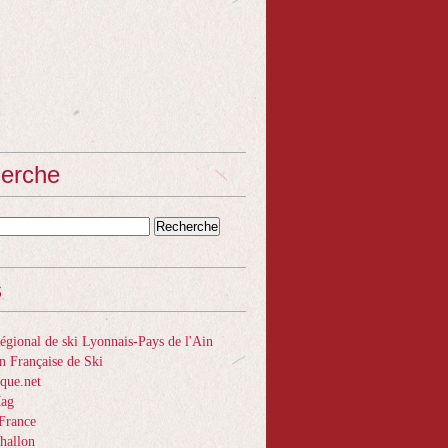
erche
s
gional de ski Lyonnais-Pays de l'Ain
n Française de Ski
que.net
Mag
France
hallon