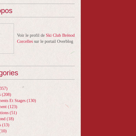
opos
Voir le profil de
Ski Club Brénod
Corcelles
sur le portail Overblog
gories
357)
s
(208)
ents Et Stages
(130)
ment
(123)
tions
(51)
ond
(18)
s
(13)
(10)