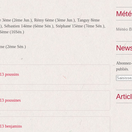
Mété
dre 3ème (2ème Jun.), Rémy 6ème (3ème Jun.), Tanguy 8ème
.), Sébastien 14ème (6ème Sén.), Stéphane 15ème (7ème Sén.),
Météo B
26ème (16Sén.)
News
ème (2ème Sén.)
Abonnez-v
publiés.
013 poussins
Artic
013 poussines
013 benjamins