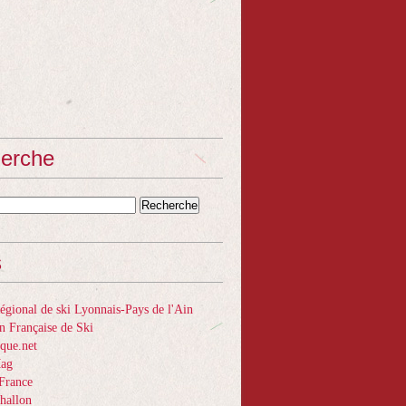
erche
s
gional de ski Lyonnais-Pays de l'Ain
n Française de Ski
que.net
Mag
France
hallon