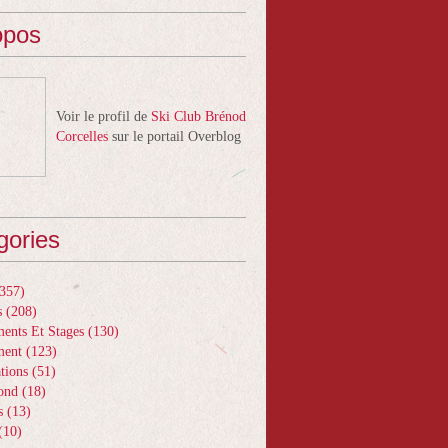
opos
Voir le profil de
Ski Club Brénod
Corcelles
sur le portail Overblog
gories
357)
s
(208)
ents Et Stages
(130)
ment
(123)
tions
(51)
ond
(18)
s
(13)
(10)