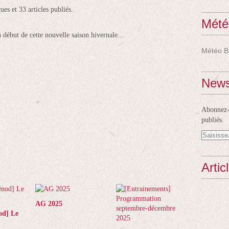
ues et 33 articles publiés.
Mété
u début de cette nouvelle saison hivernale...
Météo B
News
Abonnez-v
publiés.
Artic
AG 2025
od] Le