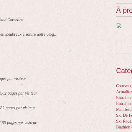
À pr
énod Corcelles
tes nombreux à suivre notre blog...
Caté
ges par visiteur.
Courses
(
Actualite
3,02 pages par visiteur.
Entrainem
Entraîne
,82 pages par visiteur.
Manifesta
Ski De F
Ski Roue
,80 pages par visiteur.
Biathlon