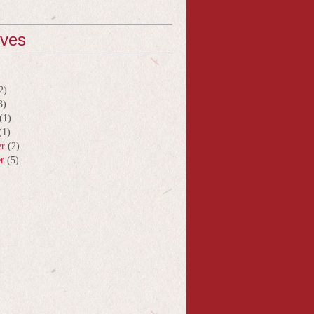
ives
2)
3)
(1)
(1)
er
(2)
er
(5)