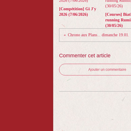
[Compétition] Gi J'y
2026 (7/06/2026)
[Courses] Biat
running Rumil
(30/05/26)
Chrono aux Plans... dimanche 19.01.
Commenter cet article
Ajouter un commentaire