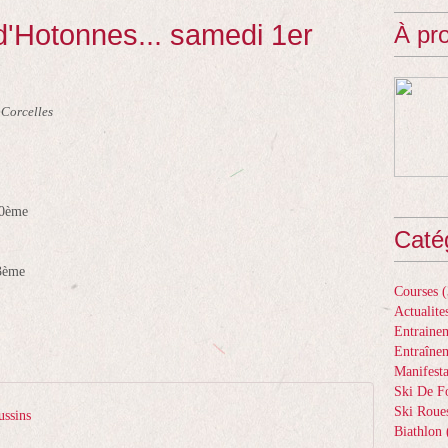
'Hotonnes... samedi 1er
À pr
 Corcelles
10ème
Caté
 3ème
Courses
(
Actualite
Entrainem
Entraîne
Manifesta
Ski De F
Ski Roue
ussins
Biathlon