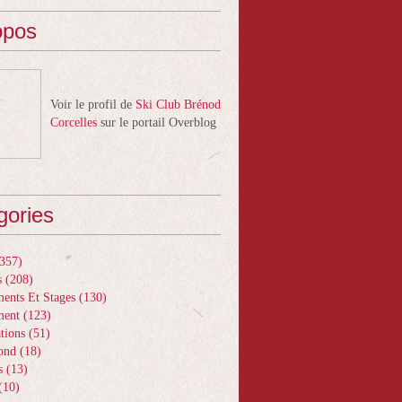
opos
Voir le profil de
Ski Club Brénod
Corcelles
sur le portail Overblog
gories
357)
s
(208)
ents Et Stages
(130)
ment
(123)
tions
(51)
ond
(18)
s
(13)
(10)