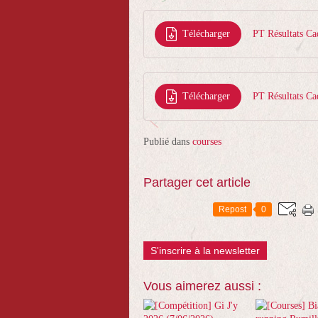
Télécharger
PT Résultats Ca
Télécharger
PT Résultats Ca
Publié dans
courses
Partager cet article
Repost
0
S'inscrire à la newsletter
Vous aimerez aussi :