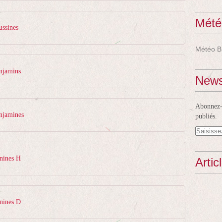
Mété
ussines
Météo B
njamins
News
Abonnez-v
njamines
publiés.
nines H
Artic
nines D