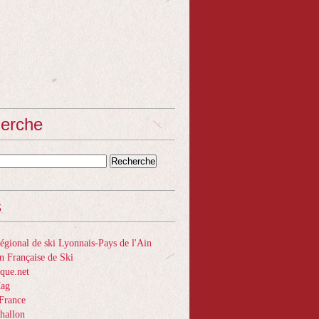
erche
s
gional de ski Lyonnais-Pays de l'Ain
n Française de Ski
que.net
Mag
France
hallon