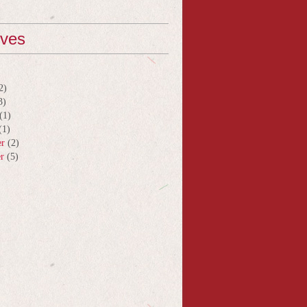
ives
2)
3)
(1)
(1)
er
(2)
er
(5)