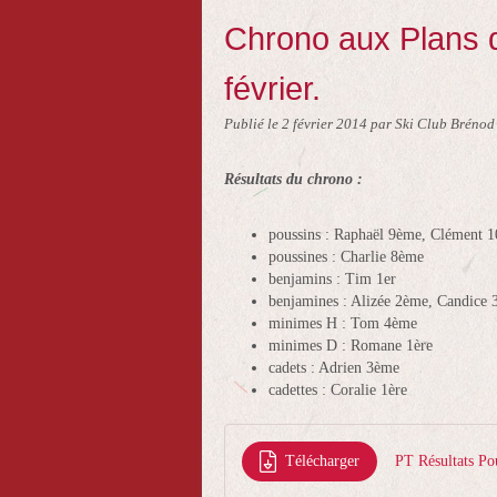
Chrono aux Plans d
février.
Publié le
2 février 2014
par Ski Club Brénod
Résultats du chrono :
poussins : Raphaël 9ème, Clément 
poussines : Charlie 8ème
benjamins : Tim 1er
benjamines : Alizée 2ème, Candice
minimes H : Tom 4ème
minimes D : Romane 1ère
cadets : Adrien 3ème
cadettes : Coralie 1ère
Télécharger
PT Résultats Po