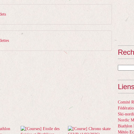
dets
dettes
Rech
Lien
Comité Ré
Fédératio
Ski-nordi
Nordic 
Biathlon 
Météo Ec