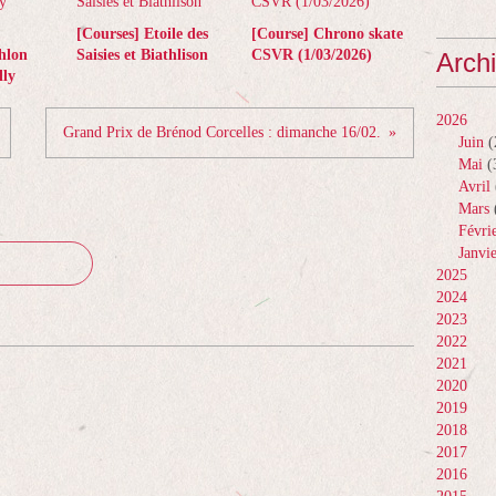
[Courses] Etoile des
[Course] Chrono skate
hlon
Saisies et Biathlison
CSVR (1/03/2026)
Arch
ly
2026
Grand Prix de Brénod Corcelles : dimanche 16/02.
Juin
(
Mai
(
Avril
Mars
Févri
Janvi
2025
2024
2023
2022
2021
2020
2019
2018
2017
2016