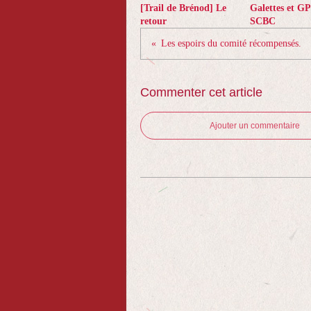
[Trail de Brénod] Le
Galettes et GP
retour
SCBC
Les espoirs du comité récompensés.
Commenter cet article
Ajouter un commentaire