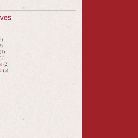
ives
2)
3)
(1)
(1)
er
(2)
er
(5)