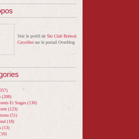
opos
Voir le profil de
Ski Club Brénod
Corcelles
sur le portail Overblog
gories
357)
s
(208)
ents Et Stages
(130)
ment
(123)
tions
(51)
ond
(18)
s
(13)
(10)