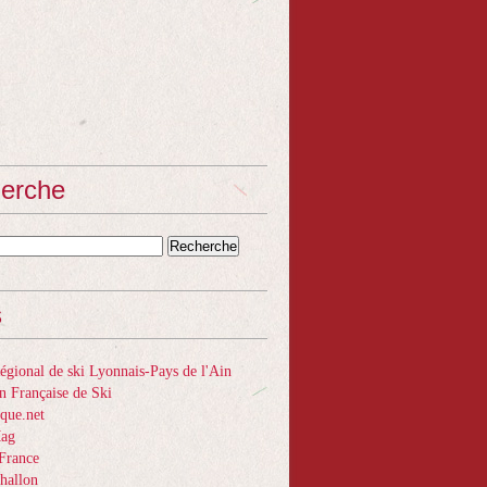
erche
s
gional de ski Lyonnais-Pays de l'Ain
n Française de Ski
que.net
Mag
France
hallon