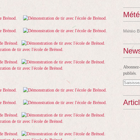
Mété
Météo B
News
Abonnez-v
publiés.
Artic