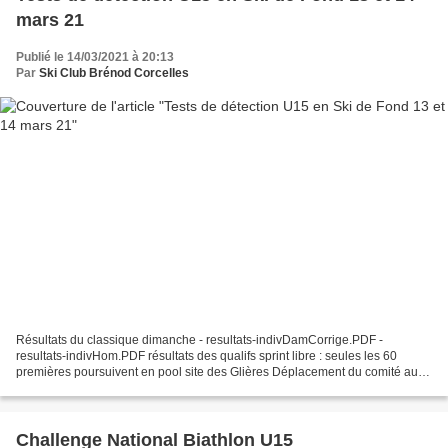
mars 21
Publié le 14/03/2021 à 20:13
Par
Ski Club Brénod Corcelles
Résultats du classique dimanche - resultats-indivDamCorrige.PDF -
resultats-indivHom.PDF résultats des qualifs sprint libre : seules les 60
premières poursuivent en pool site des Glières Déplacement du comité aux
Glières avec 5 athlètes dont 3 du SCBC...
Challenge National Biathlon U15