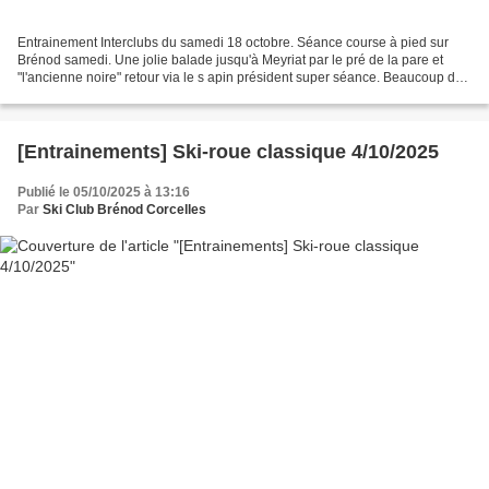
Entrainement Interclubs du samedi 18 octobre. Séance course à pied sur
Brénod samedi. Une jolie balade jusqu'à Meyriat par le pré de la pare et
"l'ancienne noire" retour via le s apin président super séance. Beaucoup de
progrès sur la gestion de l'allure...
[Entrainements] Ski-roue classique 4/10/2025
Publié le 05/10/2025 à 13:16
Par
Ski Club Brénod Corcelles