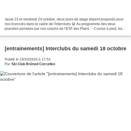
Jeudi 23 et vendredi 24 octobre, deux jours de stage étaient proposés pour
nos licenciés dans le cadre de l'interclubs 😃 Au programme des deux
journées pensées par nos coachs de l'ESF des Plans : - Course à pied, base
athlé - Ski-roue skate et classique...
[entrainements] Interclubs du samedi 18 octobre
Publié le 19/10/2025 à 17:51
Par
Ski Club Brénod Corcelles